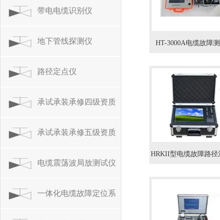
带电电缆识别仪
地下管线探测仪
HT-3000A电缆故障
路径定点仪
承试承装承修四级资质
设备
承试承装承修五级资质
HRKII型电缆故障路
设备
电缆震荡波局放测试仪
测仪
一体化电缆故障定位系