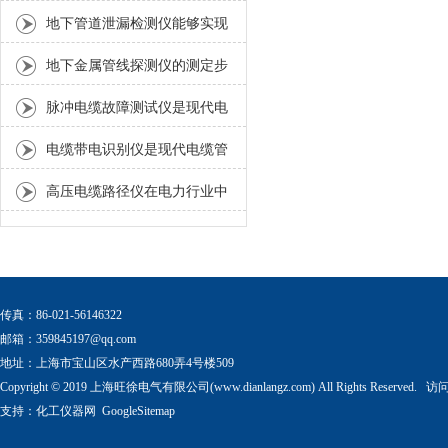
竟是什么？
地下管道泄漏检测仪能够实现
对微小泄漏的准确定位
地下金属管线探测仪的测定步
骤须知
脉冲电缆故障测试仪是现代电
缆运维中不可少的工具
电缆带电识别仪是现代电缆管
理和维护中不可少的重要工具
高压电缆路径仪在电力行业中
发挥着重要作用
传真：86-021-56146322
邮箱：
359845197@qq.com
地址：上海市宝山区水产西路680弄4号楼509
Copyright © 2019 上海旺徐电气有限公司(www.dianlangz.com) All Rights Reserved
支持：
化工仪器网
GoogleSitemap