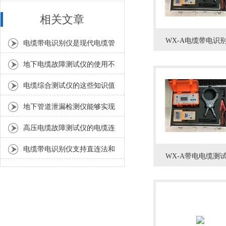
相关文章
WX-A电缆带电识
电缆带电识别仪是现代电缆管
理和维护中不可少的重要工具
地下电缆故障测试仪的使用不
外乎三个步骤
电缆综合测试仪的这些知识值
得我们学习
地下管道泄漏检测仪能够实现
对微小泄漏的准确定位
高压电缆故障测试仪的电缆连
接器特征解读
电缆带电识别仪支持直连法和
WX-A带电电缆测
耦合法两种接线方式