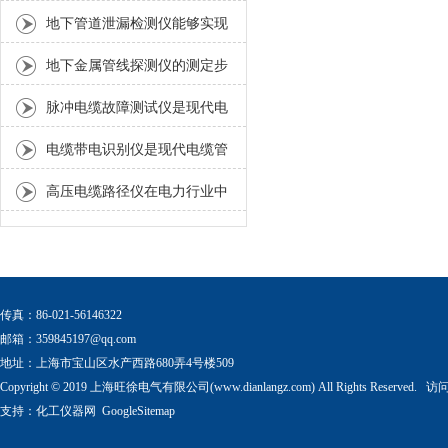
竟是什么？
地下管道泄漏检测仪能够实现
对微小泄漏的准确定位
地下金属管线探测仪的测定步
骤须知
脉冲电缆故障测试仪是现代电
缆运维中不可少的工具
电缆带电识别仪是现代电缆管
理和维护中不可少的重要工具
高压电缆路径仪在电力行业中
发挥着重要作用
传真：86-021-56146322
邮箱：
359845197@qq.com
地址：上海市宝山区水产西路680弄4号楼509
Copyright © 2019 上海旺徐电气有限公司(www.dianlangz.com) All Rights Reserved
支持：
化工仪器网
GoogleSitemap