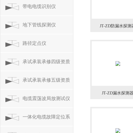
带电电缆识别仪
地下管线探测仪
JT-ZD防漏水探测
路径定点仪
承试承装承修四级资质
设备
承试承装承修五级资质
JT-ZD漏水探测
设备
电缆震荡波局放测试仪
一体化电缆故障定位系