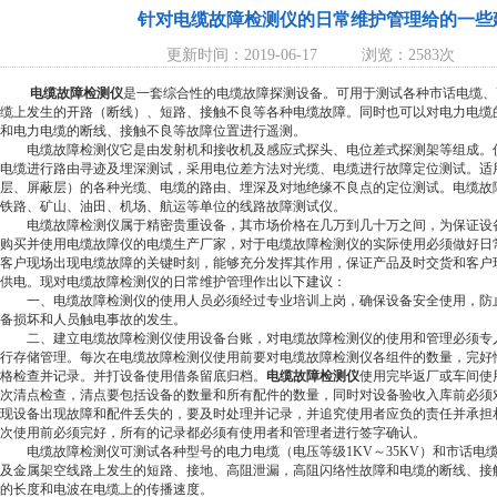
针对电缆故障检测仪的日常维护管理给的一些
更新时间：2019-06-17
浏览：2583次
电缆故障检测仪
是一套综合性的电缆故障探测设备。可用于测试各种市话电缆、
缆上发生的开路（断线）、短路、接触不良等各种电缆故障。同时也可以对电力电缆
和电力电缆的断线、接触不良等故障位置进行遥测。
电缆故障检测仪它是由发射机和接收机及感应式探头、电位差式探测架等组成。
电缆进行路由寻迹及埋深测试，采用电位差方法对光缆、电缆进行故障定位测试。适
层、屏蔽层）的各种光缆、电缆的路由、埋深及对地绝缘不良点的定位测试。电缆故
铁路、矿山、油田、机场、航运等单位的线路故障测试仪。
电缆故障检测仪属于精密贵重设备，其市场价格在几万到几十万之间，为保证设
购买并使用电缆故障仪的电缆生产厂家，对于电缆故障检测仪的实际使用必须做好日
客户现场出现电缆故障的关键时刻，能够充分发挥其作用，保证产品及时交货和客户
供电。现对电缆故障检测仪的日常维护管理作出以下建议：
一、电缆故障检测仪的使用人员必须经过专业培训上岗，确保设备安全使用，防
备损坏和人员触电事故的发生。
二、建立电缆故障检测仪使用设备台账，对电缆故障检测仪的使用和管理必须专
行存储管理。每次在电缆故障检测仪使用前要对电缆故障检测仪各组件的数量，完好
格检查并记录。并打设备使用借条留底归档。
电缆故障检测仪
使用完毕返厂或车间使
次清点检查，清点要包括设备的数量和所有配件的数量，同时对设备验收入库前必须
现设备出现故障和配件丢失的，要及时处理并记录，并追究使用者应负的责任并承担
次使用前必须完好，所有的记录都必须有使用者和管理者进行签字确认。
电缆故障检测仪可测试各种型号的电力电缆（电压等级1KV～35KV）和市话电
及金属架空线路上发生的短路、接地、高阻泄漏，高阻闪络性故障和电缆的断线、接
的长度和电波在电缆上的传播速度。