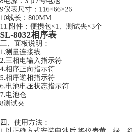
8电源：3节7号电池
9仪表尺寸：116
×
66
×
26
10线长：800MM
11.附件：便携包
×
1、测试夹
×
3个
SL-8032相序表
三、面板说明：
1.测量连接线
2.三相电输入指示符
4.相序正向指示符
5.相序逆相指示符
6.电池电压状态指示符
7.电池仓
8测试夹
四、使用方法：
1
.
以正确方式安装电池后,将仪表黄、绿、