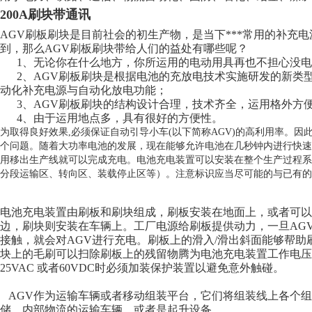
200A刷块带通讯
AGV刷板刷块是目前社会的初生产物，是当下***常用的补充
到，那么AGV刷板刷块带给人们的益处有哪些呢？
1、无论你在什么地方，你所运用的电动用具再也不担心没电
2、AGV刷板刷块是根据电池的充放电技术实施研发的新类
动化补充电源与自动化放电功能；
3、AGV刷板刷块的结构设计合理，技术齐全，运用格外方
4、由于运用地点多，具有很好的方便性。
为取得良好效果,必须保证自动引导小车(以下简称AGV)的高利用率。因
个问题。随着大功率电池的发展，现在能够允许电池在几秒钟内进行快速
用移出生产线就可以完成充电。电池充电装置可以安装在整个生产过程系
分段运输区、转向区、装载停止区等）。注意标识应当尽可能的与已有的
电池充电装置由刷板和刷块组成，刷板安装在地面上，或者可以
边，刷块则安装在车辆上。工厂电源给刷板提供动力，一旦AG
接触，就会对AGV进行充电。刷板上的滑入/滑出斜面能够帮
块上的毛刷可以扫除刷板上的残留物腾为电池充电装置工作电压为1
25VAC 或者60VDC时必须加装保护装置以避免意外触碰。
AGV作为运输车辆或者移动组装平台，它们将组装线上各个组
储、内部物流的运输车辆、或者是起升设备。