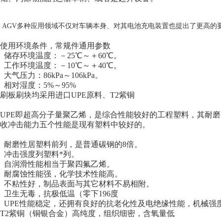
AGV多种应用领域不仅对车辆本身、对其电池充电装置也提出了更高的
使用环境条件，常规件通用参数
储存环境温度：－25℃～＋60℃。
工作环境温度：－10℃～＋40℃。
大气压力：86kPa～106kPa。
相对湿度：5%～95%
刷板刷块均采用进口UPE原料、T2紫铜
UPE即超高分子量聚乙烯，是综合性能较好的工程塑料，其耐
收冲击能力五个性能是现有塑料中较好的。
耐磨性居塑料前列，是普通碳钢的8倍。
冲击强度列塑料*列。
自润滑性能相当于聚四氟乙烯。
耐腐蚀性能强，化学技术性能高。
不粘性好，制品表面与其它材料不易相附。
卫生无毒，抗极低温（零下196度
UPE性能稳定，还拥有良好的抗老化性及电绝缘性能，机械强
T2紫铜（铜银合金）高纯度，组织细密，含氧量低