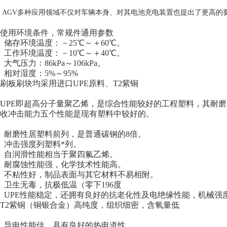
AGV多种应用领域不仅对车辆本身、对其电池充电装置也提出了更高的
使用环境条件，常规件通用参数
储存环境温度：－25℃～＋60℃。
工作环境温度：－10℃～＋40℃。
大气压力：86kPa～106kPa。
相对湿度：5%～95%
刷板刷块均采用进口UPE原料、T2紫铜
UPE即超高分子量聚乙烯，是综合性能较好的工程塑料，其耐
收冲击能力五个性能是现有塑料中较好的。
耐磨性居塑料前列，是普通碳钢的8倍。
冲击强度列塑料*列。
自润滑性能相当于聚四氟乙烯。
耐腐蚀性能强，化学技术性能高。
不粘性好，制品表面与其它材料不易相附。
卫生无毒，抗极低温（零下196度
UPE性能稳定，还拥有良好的抗老化性及电绝缘性能，机械强
T2紫铜（铜银合金）高纯度，组织细密，含氧量低
导电性能佳，具有良好的热电道性。