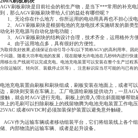
200A刷板刷块
AGV刷板刷块是目前社会的初生产物，是当下***常用的补充
到，那么AGV刷板刷块带给人们的益处有哪些呢？
1、无论你在什么地方，你所运用的电动用具再也不担心没电
2、AGV刷板刷块是根据电池的充放电技术实施研发的新类
动化补充电源与自动化放电功能；
3、AGV刷板刷块的结构设计合理，技术齐全，运用格外方
4、由于运用地点多，具有很好的方便性。
为取得良好效果,必须保证自动引导小车(以下简称AGV)的高利用率。因
个问题。随着大功率电池的发展，现在能够允许电池在几秒钟内进行快速
用移出生产线就可以完成充电。电池充电装置可以安装在整个生产过程系
分段运输区、转向区、装载停止区等）。注意标识应当尽可能的与已有的
电池充电装置由刷板和刷块组成，刷板安装在地面上，或者可以
边，刷块则安装在车辆上。工厂电源给刷板提供动力，一旦AG
接触，就会对AGV进行充电。刷板上的滑入/滑出斜面能够帮
块上的毛刷可以扫除刷板上的残留物腾为电池充电装置工作电压为1
25VAC 或者60VDC时必须加装保护装置以避免意外触碰。
AGV作为运输车辆或者移动组装平台，它们将组装线上各个组
储、内部物流的运输车辆、或者是起升设备。