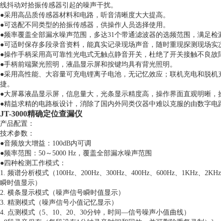
线抖动对拾振传感器引起的噪声干扰。
●采用高品质传感器材料和电路，听音清晰度大大提高。
●可选配不同类型的拾振传感器，供操作人员选择使用。
●频率覆盖全部漏水噪声范围，多达31个带通滤波器的选频范围，满足检
●可适时保存多段录音资料，能真实记录现场声音，随时重现探测现场实
●操作手柄采用高可靠性光电式无触点静音开关，杜绝了开关接触不良故
●手柄前端聚光照明，液晶显示屏和按键均具有背光照明。
●采用高性能、大容量可充电锂离子电池，无记忆效应；联机充电和脱机
捷。
●大屏幕液晶显示屏，信息量大，光条显示精度高，操作界面直观明晰，
●精益求精的电路板设计，消除了国内外同类仪器中难以克服的由数字电
JT-3000精确定位查漏仪
产品配置：
技术参数：
●音频放大增益：100dB内可调
●频率范围：50～5000 Hz，覆盖全部漏水噪声范围
●四种检测工作模式：
1. 频谱分析模式（100Hz、200Hz、300Hz、400Hz、600Hz、1KHz、
瞬时值显示）
2. 横条显示模式（噪声信号瞬时值显示）
3. 精测模式（噪声信号小值记忆显示）
4. 点测模式（5、10、20、30分钟，时间—信号噪声小值曲线）