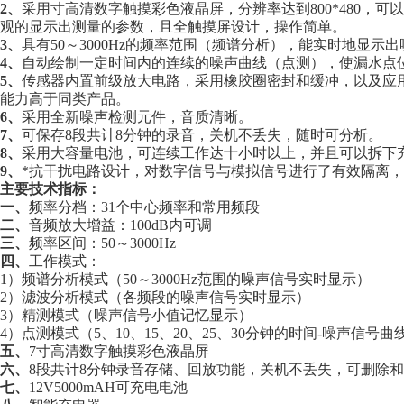
2、
采用寸高清数字触摸彩色液晶屏，分辨率达到800*480，可
观的显示出测量的参数，且全触摸屏设计，操作简单。
3、
具有50～3000Hz的频率范围（频谱分析），能实时地显
4、
自动绘制一定时间内的连续的噪声曲线（点测），使漏水点
5、
传感器内置前级放大电路，采用橡胶圈密封和缓冲，以及应
能力高于同类产品。
6、
采用全新噪声检测元件，音质清晰。
7、
可保存8段共计8分钟的录音，关机不丢失，随时可分析。
8、
采用大容量电池，可连续工作达十小时以上，并且可以拆下
9、
*抗干扰电路设计，对数字信号与模拟信号进行了有效隔离
主要技术指标：
一、
频率分档：31个中心频率和常用频段
二、
音频放大增益：100dB内可调
三、
频率区间：50～3000Hz
四、
工作模式：
1）频谱分析模式（50～3000Hz范围的噪声信号实时显示）
2）滤波分析模式（各频段的噪声信号实时显示）
3）精测模式（噪声信号小值记忆显示）
4）点测模式（5、10、15、20、25、30分钟的时间-噪声信号曲
五、
7寸高清数字触摸彩色液晶屏
六、
8段共计8分钟录音存储、回放功能，关机不丢失，可删除
七、
12V5000mAH可充电电池