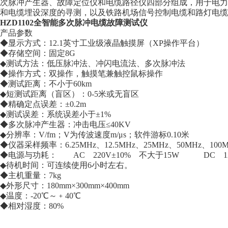
次脉冲产生器、故障定位仪和电缆路径仪四部分组成，用于电力
和电缆埋设深度的寻测，以及铁路机场信号控制电缆和路灯电缆
HZD1102全智能多次脉冲电缆故障测试仪
产品参数
◆显示方式：12.1英寸工业级液晶触摸屏（XP操作平台）
◆存储空间：固定8G
◆测试方法：低压脉冲法、冲闪电流法、多次脉冲法
◆操作方式：双操作，触摸笔兼触控鼠标操作
◆测试距离：不小于60km
◆短测试距离（盲区）：0-5米或无盲区
◆精确定点误差：±0.2m
◆测试误差：系统误差小于±1%
◆多次脉冲产生器：冲击电压≤40KV
◆分辨率：V/fm；V为传波速度m/μs；软件游标0.10米
◆仪器采样频率：6.25MHz、12.5MHz、25MHz、50MHz、1
◆电源与功耗： AC 220V±10% 不大于15W DC 12
◆待机时间：可连续使用6小时左右。
◆主机重量：7kg
◆外形尺寸：180mm×300mm×400mm
◆温度：-20℃～﹢40℃
◆相对湿度：80%