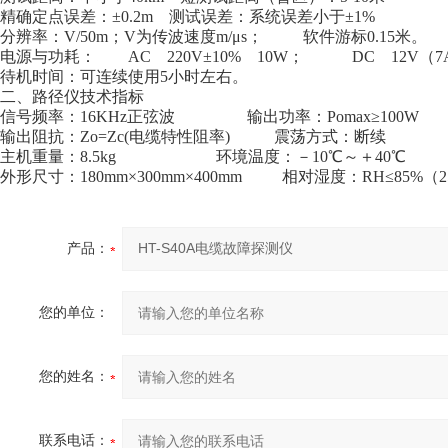
精确定点误差：±0.2m 测试误差：系统误差小于±1%
分辨率：V/50m；V为传波速度m/μs； 软件游标0.15米。
电源与功耗： AC 220V±10% 10W； DC 12V（7
待机时间：可连续使用5小时左右。
二、路径仪技术指标
信号频率：16KHz正弦波 输出功率：Pomax≥100W
输出阻抗：Zo=Zc(电缆特性阻率) 震荡方式：断续
主机重量：8.5kg 环境温度：－10℃～＋40℃
外形尺寸：180mm×300mm×400mm 相对湿度：RH≤85%（
产品：
您的单位：
您的姓名：
联系电话：