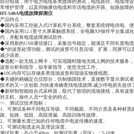
部分组成，用于电力电缆各类故障的测试，电缆路径、电缆埋设
常维护管理，以及同轴通信电缆和市话电缆的开路、短路故障的
HT-S40A电缆故障探测仪
产品特点：
◆国内采用工控嵌入式计算机平台系统，整套系统锂电供电、便
◆国内采用12.1英寸大屏幕触摸系统，全电脑XP操作平台集成
代，并配有电缆故障测试软件.
◆采用新的USB通信接口，采集信号稳定，能满足不同长度电
◆*的波形处理功能，测试的波形可任意压缩、扩展，同屏可以
减少误差。
◆选配一款无线上网卡，可实现随时随地无线上网的技术服务，
波形分析和指导，似专家指导，使您无忧工作。
◆10G内存可以存储多类现场波形和现场实物接线图。
◆关键的精确定点仪部分，仿制德国技术，直接数字显示测试者
技术的又一次创新,为快速准确查找电缆故障,减少停电损失提供
◆新研制智能组合式采样器，取代了烦琐的现场接线，具有波形
对主机、操作人员**安全的特点。
一、测试仪技术指标：
1、可测试各种不同电压等级、不同截面、不同介质及各种材质
路、短路、低阻、高阻泄漏、高阻闪络性故障。
2、可测量长度已知的任何电缆中电波传播的速度。
3、可测试电缆走向及埋设深度。
测试距离：不小于40km 短测试距离（盲区）：5-10米