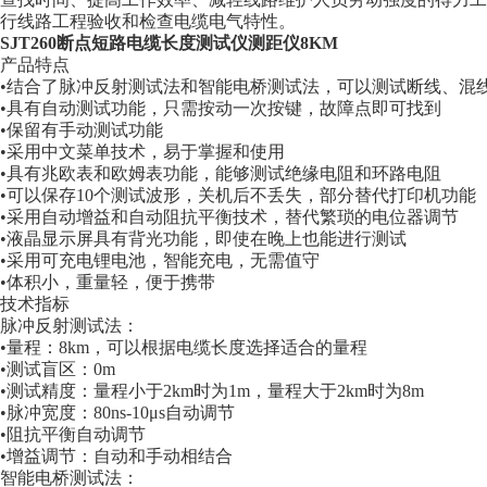
行线路工程验收和检查电缆电气特性。
SJT260断点短路电缆长度测试仪测距仪8KM
产品特点
•结合了脉冲反射测试法和智能电桥测试法，可以测试断线、混
•具有自动测试功能，只需按动一次按键，故障点即可找到
•保留有手动测试功能
•采用中文菜单技术，易于掌握和使用
•具有兆欧表和欧姆表功能，能够测试绝缘电阻和环路电阻
•可以保存10个测试波形，关机后不丢失，部分替代打印机功能
•采用自动增益和自动阻抗平衡技术，替代繁琐的电位器调节
•液晶显示屏具有背光功能，即使在晚上也能进行测试
•采用可充电锂电池，智能充电，无需值守
•体积小，重量轻，便于携带
技术指标
脉冲反射测试法：
•量程：8km，可以根据电缆长度选择适合的量程
•测试盲区：0m
•测试精度：量程小于2km时为1m，量程大于2km时为8m
•脉冲宽度：80ns-10μs自动调节
•阻抗平衡自动调节
•增益调节：自动和手动相结合
智能电桥测试法：