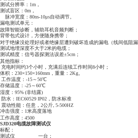
测试分辨率：1m，
测试盲区：0m，
脉冲宽度：80ns-10μs自动调节。
漏电测试单元：
故障智能诊断，辅助耳机音频判断；
背带包式设计，方便随身携带；
对于绝缘没处理好或者绝缘层遭到破坏造成的漏电（线间低阻漏
测试地埋深度不大于2米的电缆；
测试精度：信号器探测法误差±5cm；
其他指标：
充电时间约3个小时，充满后连续工作时间8小时；
体积：230×150×160mm，重量：2Kg。
工作温度：-15～50℃
存储温度：-25～60℃
湿度：95% (非结露)
防水：IEC60529 IP02，防水标准
震动性能：任意，2公斤, 5-500HZ
冲击强度：1米高度落地
工作高度：4500
SJD320电缆故障测试仪
标配：
测试仪 一台；