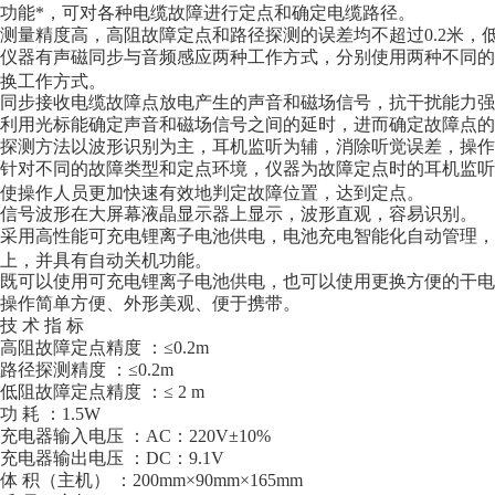
功能*，可对各种电缆故障进行定点和确定电缆路径。
测量精度高，高阻故障定点和路径探测的误差均不超过0.2米，
仪器有声磁同步与音频感应两种工作方式，分别使用两种不同的
换工作方式。
同步接收电缆故障点放电产生的声音和磁场信号，抗干扰能力强
利用光标能确定声音和磁场信号之间的延时，进而确定故障点的
探测方法以波形识别为主，耳机监听为辅，消除听觉误差，操作
针对不同的故障类型和定点环境，仪器为故障定点时的耳机监听
使操作人员更加快速有效地判定故障位置，达到定点。
信号波形在大屏幕液晶显示器上显示，波形直观，容易识别。
采用高性能可充电锂离子电池供电，电池充电智能化自动管理，
上，并具有自动关机功能。
既可以使用可充电锂离子电池供电，也可以使用更换方便的干电
操作简单方便、外形美观、便于携带。
技 术 指 标
高阻故障定点精度 ：≤0.2m
路径探测精度 ：≤0.2m
低阻故障定点精度 ：≤ 2 m
功 耗 ：1.5W
充电器输入电压 ：AC：220V±10%
充电器输出电压 ：DC：9.1V
体 积（主机） ：200mm×90mm×165mm