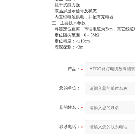
¨ 抗干扰能力强
¨ 液晶屏显示信号及状态
¨ 内置锂电池供电，并配有充电器
三、主要技术参数
¨ 寻迹定位距离：市话电缆为3km，其它线缆可
¨ 定位阻抗范围：0－5MΩ
¨ 定位精度：<±10cm
¨ 埋深探测：<3m
产品：
您的单位：
您的姓名：
联系电话：