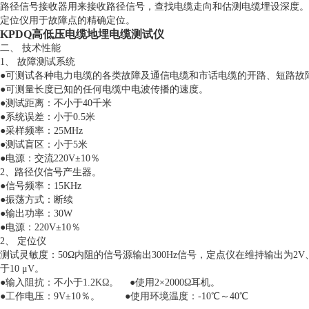
路径信号接收器用来接收路径信号，查找电缆走向和估测电缆埋设深度。
定位仪用于故障点的精确定位。
KPDQ高低压电缆地埋电缆测试仪
二、 技术性能
1、 故障测试系统
●可测试各种电力电缆的各类故障及通信电缆和市话电缆的开路、短路故
●可测量长度已知的任何电缆中电波传播的速度。
●测试距离：不小于40千米
●系统误差：小于0.5米
●采样频率：25MHz
●测试盲区：小于5米
●电源：交流220V±10％
2、路径仪信号产生器。
●信号频率：15KHz
●振荡方式：断续
●输出功率：30W
●电源：220V±10％
2、 定位仪
测试灵敏度：50Ω内阻的信号源输出300Hz信号，定点仪在维持输出为2
于10 μV。
●输入阻抗：不小于1.2KΩ。 ●使用2×2000Ω耳机。
●工作电压：9V±10％。 ●使用环境温度：-10℃～40℃