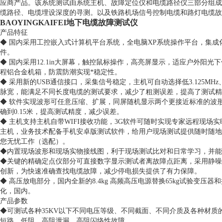
应商产品。该系统测试由系统主机、故障定位仪和电缆路径仪三部分组成
缆路径、电缆埋设深度的寻测。以及铁路机场信号控制电缆和路灯电缆故
BAOYINGKAIFEI地下电缆故障测试仪
产品特征
◆ 国内采用工控嵌入式计算机平台系统，全电脑XP系统操作平台，集
件。
◆ 国内采用12.1in大屏幕，触控鼠标操作，高亮屏显示，适应户外阳
程铝合金机箱，防震防潮实现*稳定性。
◆ 采用新的USB通信接口，采集信号稳定，主机可自动选择低3.125MHz
脉宽，能满足不同长度电缆的测试要求，减少了粗测误差，提高了测试精
◆ 软件实现波形可任意压缩、扩展，同屏随机显示两个更接近标准的波
确到0.15米，提高测试精度，减少误差。
◆ 主机支持主机自带WIFI接收功能，3G软件可随时实现专家远程现场
主机，业务技术配备手机安卓版测试软件，给用户现场测试提供随时随地
您无忧工作（选配）。
◆内置现场波形和现场实物接线图，利于现场测试比对和日常学习，并能
◆关键的精确定点仪部分可直接数字显示测试者离故障点距离，采用静噪
创新，为快速准确查找电缆故障，减少停电损失提供了有力保障。
◆ 高压放电部分，国内全新的8.4kg 高频高压电源替换65kg试验变压
化，国内。
产品参数
◆可测试各种35KV以下不同电压等级、不同截面、不同介质及各种材质
短路、低阻、高阻泄漏、高阻闪络性故障。