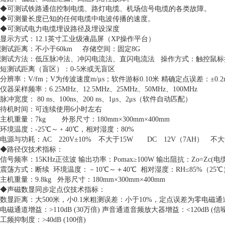
◆可测试铁路通信控制电缆、路灯电缆、机场信号电缆的各类故障。
◆可测量长度已知的任何电缆中电波传播的速度。
◆可测试电力电缆埋设路径及埋设深度
显示方式：12.1英寸工业级液晶屏（XP操作平台）
测试距离：不小于60km 存储空间：固定8G
测试方法：低压脉冲法、冲闪电流法、直闪电流法 操作方式：触控鼠标
短测试距离（盲区）：0-5米或无盲区
分辨率：V/fm；V为传波速度m/μs；软件游标0.10米 精确定点误差：±0
仪器采样频率：6.25MHz、12.5MHz、25MHz、50MHz、100MHz
脉冲宽度： 80 ns、100ns、200 ns、1μs、2μs（软件自动匹配）
待机时间：可连续使用6小时左右
主机重量：7kg 外形尺寸：180mm×300mm×400mm
环境温度：-25℃～﹢40℃，相对湿度：80%
电源与功耗：AC 220V±10% 不大于15W DC 12V（7AH） 不大
◆路径仪技术指标：
信号频率：15KHz正弦波 输出功率：Pomax≥100W 输出阻抗：Zo=Zc(
震荡方式：断续 环境温度：－10℃～＋40℃ 相对湿度：RH≤85%（25℃
主机重量：9.8kg 外形尺寸：180mm×300mm×400mm
◆声磁数显同步定点仪技术指标：
数显距离：大500米，小0.1米粗测误差：小于10%，定点误差为零电磁通
电磁通道增益：>110dB (30万倍) 声音通道音频放大器增益：<120dB (信噪比
工频抑制度：>40dB (100倍)