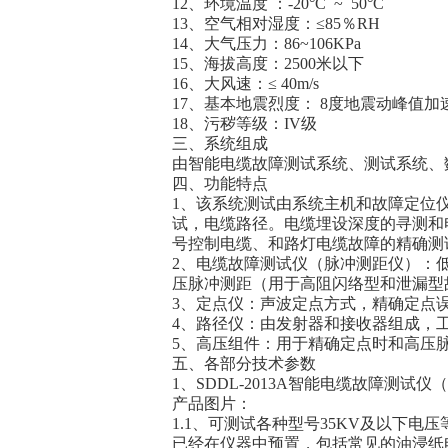
12、环境温度 ：-20°C ~ 50°C
13、空气相对湿度：≤85％RH
14、大气压力：86~106KPa
15、海拔高度：2500米以下
16、大风速：≤ 40m/s
17、基本地震烈度： 8度地震动峰值加速度
18、污秽等级：IV级
三、系统组成
由智能电缆故障测试系统、测试系统、
四、功能特点
1、该系统测试由系统主机和故障定位
试，电缆路径。电缆埋设深度的寻测和
号控制电缆、和路灯电缆故障的精确测
2、电缆故障测试仪（脉冲测距仪）：
压脉冲测距（用于高阻闪络型和泄漏型
3、定点仪：声波定点方式，精确定点误
4、路径仪：由发射器和接收器组成，
5、高压组件：用于精确定点时和高压
五、各部分技术参数
1、SDDL-2013A智能电缆故障测试
产品图片：
1.1、可测试各种型号35KV及以下
已经在仪器中预置，包括常见的油浸纸