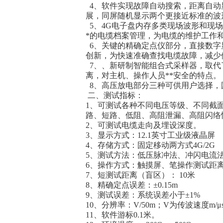
4、软件实现故障自动搜索，距离自动
展，同屏随机显示两个更接近标准的波
5、4G电子盘内存多类现场波形和现
*的电缆档案管理，为电缆的维护工作
6、关键的精确定点仪部分，直接数字
创新，为快速准确查找电缆故障，减少
7、、新研制智能组合式采样器，取代
离，对主机、操作人员**安全的特点。
8、高压放电部分三种可供用户选择，国内
二、测试指标：
1、可测试各种不同电压等级、不同截
路、短路、低阻、高阻泄漏、高阻闪络
2、可测试电缆走向及埋设深度。
3、显示方式：12.1英寸工业级液晶屏
4、存储方式：固定移动两方式4G/2G
5、测试方法：低压脉冲法、冲闪电流
6、操作方式：触摸屏、笔操作测试距
7、短测试距离（盲区）： 10米
8、精确定点误差：±0.15
9、测试误差：系统误差小于±1%
10、分辨率：V/50m；V为传波速度
11、软件游标0.1米。