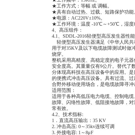
★工作方式：等幅 或 调幅。
★具有自动过热、过载、短路保护功能
★电源：AC220V±10%。
★工作环境：温度 -10℃～+50℃，湿度
4、高压组件：
4.1、SDDL-2016轻便型高压发生器性能
轻便型高压发生器满足《中华人民共
用于对35KV及以下电缆故障测试时
烧穿。
整机采用高精度、高稳定度的电子元器
安全度高。其重量仅有9公斤。替代了
分体现高科技在高压设备中的应用。是
的便携式冲击高压设备。具有过流、过
合野外移动使用场合，是电缆故障寻冲
适用范围：
适用于各种高低压电力电缆、控制电缆
故障、闪络性故障、低阻接地故障，对
常有效。
4.2、技术指标:
1．直流高压输出：35 KV
2. 冲击高压: 0～35kv连续可调
3. 外接电容: 1～8μF