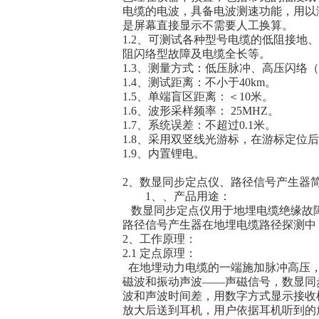
电缆的电波，具备电波测速功能，用以
是屏幕直接显示不需要人工换算。
1.2、可测试各种型号电缆的低阻接
阻闪络型故障及电缆全长等。
1.3、测量方式：低压脉冲、高压闪络
1.4、测试距离：不小于40km。
1.5、单端盲区距离：＜10米。
1.6、波形采样频率： 25MHZ。
1.7、系统误差：不超过0.1米。
1.8、采用双竖线光游标，在游标定位
1.9、内置锂电。
2、数显同步定点仪、路径信号产生器
1、、产品用途：
数显同步定点仪用于地埋电缆绝缘故
路径信号产生器在地埋电缆路径探测中，
2、工作原理：
2.1 定点原理：
在地埋动力电缆的一端施加脉冲高压，
磁波和振动声波——声磁信号，数显同
波和声波时间差，用数字方式显示接收
放大后送到耳机，用户依据耳机听到的