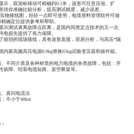
显示，双游标移动可精确到0.1米，波形可任意压缩、扩
形供你准确比较分析，提高测试精度，减少误差。
场实物接线图，轻轻一点即可使用，电缆资料管理软件可做
和精确定位提供参考和帮助。
显示测试者离故障点距离，是国内同类定点技术的又一次
停电损失提供了有力保障。
了烦琐的现场接线，具有波形直观，容易分析，与高压*隔
新高频高压电源8.9kg替换65kg试验变压器和操作箱。
面、不同介质及各种材质的电力电缆的各类故障，包括：开
性故障、铠装电缆短路、架空桥架等。
法、直闪电流法
离：不小于40km
m
m/μs；