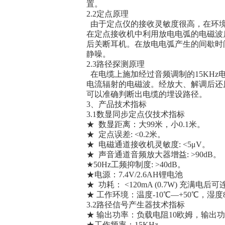
置。
2.2定点原理
由于定点仪的接收灵敏度很高，在环境
在定点接收机中利用放电电弧的电磁波
后关断耳机。在放电电弧产生的间歇时
静噪。
2.3路径探测原理
在电缆上施加经过音频调制的15KHz
电流辐射的电磁波。经放大、解调后还
可以准确判断出电缆的埋设路径。
3、产品技术指标
3.1数显同步定点仪技术指标
★ 数显距离：大99米，小0.1米。
★ 定点误差: <0.2米。
★ 电磁通道接收机灵敏度: <5μV。
★ 声音通道音频放大器增益: >90dB。
★50Hz工频抑制度: >40dB。
★电源：7.4V/2.6AH锂电池
★ 功耗： <120mA (0.7W) 充满电
★ 工作环境：温度-10℃—+50℃，湿度
3.2路径信号产生器技术指标
★ 输出功率：负载电阻10欧姆，输出功
★工作频率：15KHz。