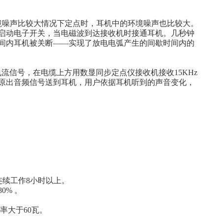
噪声比较大情况下定点时，耳机中的环境噪声也比较大。
启动电子开关，当电磁波到达接收机时接通耳机。几秒钟
间内耳机被关断――实现了放电电弧产生的间歇时间内的
电流信号，在电缆上方用数显同步定点仪接收机接收15KHz
原出音频信号送到耳机，用户依据耳机听到的声音变化，
后可连续工作8小时以上。
80% 。
率大于60瓦。