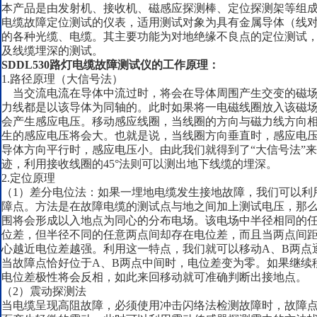
本产品是由发射机、接收机、磁感应探测棒、定位探测架等组
电缆故障定位测试的仪表，适用测试对象为具有金属导体（线
的各种光缆、电缆。其主要功能为对地绝缘不良点的定位测试
及线缆埋深的测试。
SDDL530路灯电缆故障测试仪
的工作原理：
1.路径原理（大信号法）
当交流电流在导体中流过时，将会在导体周围产生交变的磁场
力线都是以该导体为同轴的。此时如果将一电磁线圈放入该磁
会产生感应电压。移动感应线圈，当线圈的方向与磁力线方向
生的感应电压将会大。也就是说，当线圈方向垂直时，感应电
导体方向平行时，感应电压小。由此我们就得到了“大信号法”
迹，利用接收线圈的45°法则可以测出地下线缆的埋深。
2.定位原理
（1）差分电位法：如果一埋地电缆发生接地故障，我们可以利
障点。方法是在故障电缆的测试点与地之间加上测试电压，那
围将会形成以入地点为同心的分布电场。该电场中半径相同的
位差，但半径不同的任意两点间却存在电位差，而且当两点间
心越近电位差越强。利用这一特点，我们就可以移动A、B两点
当故障点恰好位于A、B两点中间时，电位差变为零。如果继续
电位差极性将会反相，如此来回移动就可准确判断出接地点。
（2）震动探测法
当电缆呈现高阻故障，必须使用冲击闪络法检测故障时，故障