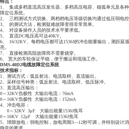
特点：
1、 集成多档直流高压发生器、多档高压电容、稳弧单元及各
障定位系统。
2、 三档测试方式切换、两档档电压等级切换均通过低压弱电
3、 的测试方法，检测疑难故障变得非常简单。
4、 对设备操作人员的技术水平要求低。
5、 直流DC电压高可达40KV。
6、 16/32KV、每档电压都可达1536J的冲击能量输出，测
亮。
7、 直接检测高阻故障而不需要烧穿。
6、 宽大的车轮保证平稳，便于搬运和现场工作。
DMS-40D2电缆故障定位系统
技术指标：
1、测试方式：弧反射法、电流取样、直流输出。
2、采样信号种类：弧反射法、电流取样、低压脉冲。
3、直流高压输出：
0～32KV负极性 大输出电流：76mA
0～16KV负极性 大输出电流：152mA
4、冲击电容：
0～32KV 3μF 大输出能量1536J焦耳
0～16KV 12μF 大输出能量1536J焦耳
5、球隙放电：弱电控制，放电周期3—12秒可调，并特别设计
静音的要求。