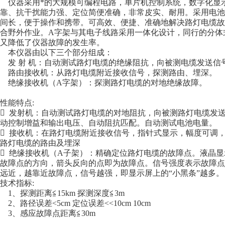
仪器采用*的大规模可编程电路，单片机控制系统，数字化显
靠、抗干扰能力强、定位简便准确，非常皮实、耐用。采用电池
间长，便于操作和携带。可高效、便捷、准确地解决路灯电缆故
合野外作业。A字架与其电子线路采用一体化设计，同行的分体
又降低了仪器故障的发生率。
本仪器由以下三个部分组成：
发 射 机：自动测试路灯电缆的绝缘阻抗，向被测电缆发送信
路由接收机：从路灯电缆附近接收信号，探测路由、埋深。
绝缘接收机（A字架）：探测路灯电缆的对地绝缘故障。
性能特点:
 发射机：自动测试路灯电缆的对地阻抗，向被测路灯电缆发
动控制增益和输出电压、自动阻抗匹配。自动测试电池电量。
 接收机：在路灯电缆附近接收信号，指针式显示，幅度可调
路灯电缆的路由及埋深
 绝缘接收机（A子架）：精确定位路灯电缆的故障点。液晶
故障点的方向，箭头反向的点即为故障点。信号强度表示故障点
远近，越靠近故障点，信号越强，即显示屏上的“小黑条”越多。
技术指标:
1、探测距离≦15km 探测深度≦3m
2、路径误差<5cm 定位误差<<10cm 10cm
3、感应故障点距离≦30m