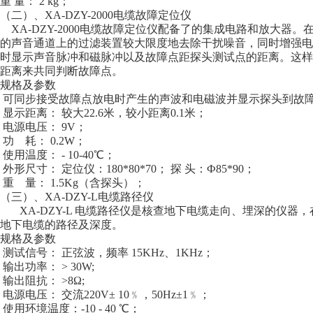
重 量： 2 kg；
（二）、XA-DZY-2000电缆故障定位仪
XA-DZY-2000电缆故障定位仪配备了的集成电路和放大器。在X
的声音通道上的过滤装置较大限度地去除干扰噪音，同时增强电
时显示声音脉冲和磁脉冲以及故障点距探头测试点的距离。这样
距离来共同判断故障点。
规格及参数
可同步接受故障点放电时产生的声波和电磁波并显示探头到故
显示距离： 较大22.6米，较小距离0.1米；
电源电压： 9V；
功 耗： 0.2W；
使用温度： - 10-40℃；
外形尺寸： 定位仪：180*80*70； 探 头：Ф85*90；
重 量： 1.5Kg（含探头）；
（三）、XA-DZY-L电缆路径仪
XA-DZY-L 电缆路径仪是核查地下电缆走向、埋深的仪器
地下电缆的路径及深度。
规格及参数
测试信号： 正弦波，频率 15KHz、1KHz；
输出功率： > 30W;
输出阻抗： >8Ω;
电源电压： 交流220V± 10﹪，50Hz±1﹪；
使用环境温度：-10 - 40 ℃；