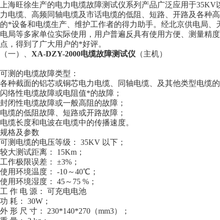
上海旺徐生产的电力电缆故障测试仪系列产品广泛应用于35K
力电缆、高频同轴电缆及市话电缆的低阻、短路、开路及各种高
的*设备和电缆生产、维护工作者的得力助手。经北京供电局、
电局等多家单位实际使用，用户普遍反具有使用方便、测量精度
点，得到了广大用户的*好评。
（一）、
XA-DZY-2000电缆故障测试仪
（主机）
可测的电缆故障类型：
各种截面的铝芯或铜芯电力电缆、同轴电缆、及其他类型电缆的
闪络性电缆故障或电阻值*的故障；
封闭性电缆故障或一般高阻的故障；
电缆的低阻故障、短路或开路故障；
电缆长度和电波在电缆中的传播速度。
规格及参数
可测电缆的电压等级： 35KV 以下；
较大测试距离： 15Km；
工作极限误差： ±3%；
使用环境温度： -10～40℃；
使用环境湿度： 45～75 %；
工 作 电 源： 可充电电池
功 耗： 30W；
外 形 尺 寸： 230*140*270（mm3）；