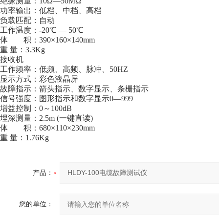
绝缘测量：10Ω—50MΩ
功率输出：低档、中档、高档
负载匹配：自动
工作温度：-20℃ — 50℃
体 积：390×160×140mm
重 量：3.3Kg
接收机
工作频率：低频、高频、脉冲、50HZ
显示方式：彩色液晶屏
故障指示：箭头指示、数字显示、条栅指示
信号强度：图形指示和数字显示0—999
增益控制：0～100dB
埋深测量：2.5m (一键直读)
体 积：680×110×230mm
重 量：1.76Kg
产品：
您的单位：