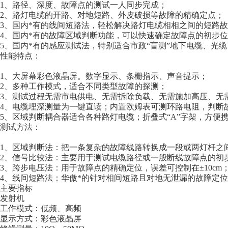
1、路径、深度、故障点的测试一人同步完成；
2、路灯电缆的开路、对地短路、外皮破损等故障的精确定点；
3、国内*有的线间短路法，轻松解决路灯电缆相相之间的短路
4、国内*有的故障区域判断功能，可以快速确定故障点的初步
5、国内*有的感应测试法，特别适合市政“盲测”地下电缆、光
性能特点：
1、大屏幕彩色液晶屏。数字显示、条栅指示、声音提示；
2、多种工作模式，适合不同类型故障的探测；
3、测试过程无需市电供电、无需拆除负载、无需施加高压、无
4、电缆埋深测量为一键直读；内置欧姆表可测环路电阻，判断
5、区域判断耦合器适合各种路灯电缆；折叠式“A”字架，方便
测试方法：
1、区域判断法：把一条复杂的故障线路转换成一段或两灯杆之
2、信号比较法：主要用于测试电缆路径或一般断线故障点的初
3、跨步电压法：用于故障点的精确定位，误差可控制在±10cm
4、线间短路法：华傲*的针对相间短路且对地无泄漏的故障定
主要指标
发射机
工作模式：低频、高频
显示方式：彩色液晶屏