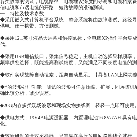
各类故障的测试，电缆路径、电缆埋设深度的寻测和电缆档案资
信电缆和市话电缆的开路、短路故障的准确测试。
一．特性及技术参数
◆采用嵌入式计算机平台系统，整套系统将由故障测试、路径寻
供电、便于携带、方便测试。
◆采用12.1英寸液晶大屏幕和触控鼠标，全电脑XP操作平台集
代。
◆采用USB通信接口，采集信号稳定，主机自动选择采样频率，较低
频率供您选择，既能提高测试精度，又能满足不同长度电缆的测
◆软件实现故障自动搜索，距离自动显示。【具备LAN上网功能
◆*的波形处理功能，测试的波形可任意压缩、扩展，同屏随机
确比较分析，减少误差。
◆20G内存多类现场波形和现场实物接线图，轻轻一点即可使用
◆供电方式；19V4A电源适配器，内置理电池16.8V/7AH.
化。
◆较新研制的盒式采样器，只需靠在高压放电回路地线旁就行，