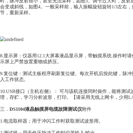
时，脉冲反射很小，甚至无法采样，如图3。调节过大时，反射
会变成斜线，如图4。一般采样前，输入振幅旋钮旋转1/3左右
节，重新采样。
8.显示屏：仪器用12.1大屏幕液晶显示屏，带触摸系统.操作时
示屏上严禁放置重物或挤压。
9.复位键：测试主板程序刷新复位键。每次开机后按此键，脉
入工作状态。
10.USB接口（主机右侧）： 可与该机连接同时操作，能将测
理，存贮，学习分析波形，打印。【请采用无线上网卡，少用L
三．
DS1104液晶触摸屏电缆故障测试仪
附件
1.电流取样器；用于冲闪工作时获取测试波形用。
2.测试线；用于低压脉冲工作时仪器输入/输出。