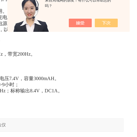
来自局域网的朋友！有什么可以帮助您的
吗？
用。
充电器。
电源通路，尽量减小功耗；若15分钟没有任何操作，仪器
，以保护电池。
标
，带宽200Hz。
7.4V，容量3000mAH。
>9小时；
0Hz；标称输出8.4V，DC1A。
。