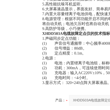
5.高性能抗噪耳机监听。
6.大屏幕液晶显示，界面友好、简单易
7.内置大容量锂离子电池供电，配快速
8.电源管理：根据不同功能开启不同的
将自动关机；电池欠压时也将自动关机
9.高防护等级，小巧便携。
XHDD503A电缆故障定点仪的技术指
1.声磁同步定点功能：
(1) 声音信号通频带：中心频率400Hz
(2) 信号增益：80dB。
(3) 定点精度：0.1m。
2.电源：
(1) 电池：内置锂离子电池组，标称电压
(2) 功耗：300mA，可连续使用时间
(3) 充电器：输入AC220V±10%，5
(4) 充电时间：<4小时。
3.显示方式： 320×240点阵大屏幕液晶
产品：