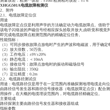
测量误差：粗测**误差：±10m 粗测相对误差：±1％
XHGG501A电缆故障检测仪
2、附件
2.1、电缆故障定位仪
用途
电缆故障定点仪是利用声学的方法确定动力电缆故障点。借助于
该电子闪络波的声磁信号经相应探头拾取并放大,由听觉和视觉
即完成电缆故障点粗测范围内的精确定位任务。
性能指标：
（1）可同步接收故障点放电时产生的声波和电磁波，用于确定
（2）放大倍数，50万倍。
（3）工作电压：±9V±20%
（4）静态电流：＜10mA
（5）接收信号：故障点放电时的振动和磁场信号
（6）输出阻抗：350Ω
（7）定位精度：0.2m
2.2、电缆路径测试仪
用途：电缆路径仪是用于在一定范围内准确探测地埋电缆走向位
由路径信号发生器和路径信号接收器（电缆故障定点仪）配合测
用操作，在大概的电缆埋设范围内，对电缆路径精确定位。
主要组成
路径探测主要由路径信号发生器和接收器组成
指标参数