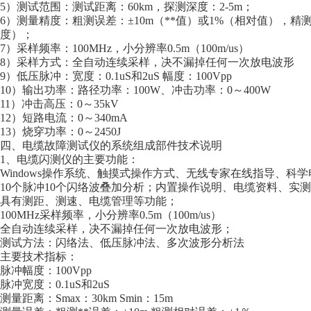
5）测试范围：测试距离：60km，探测深度：2-5m；
6）测量精度：粗测误差：±10m（**值）或1%（相对值），精测
度）；
7）采样频率：100MHz，小分辨率0.5m（100m/us）
8）采样方式：全自动连续采样，决不漏掉任何一次放电波形
9）低压脉冲：宽度：0.1uS和2uS 幅度：100Vpp
10）输出功率：路径功率：100W、冲击功率：0～400W
11）冲击高压：0～35kV
12）短路电流：0～340mA
13）烧穿功率：0～2450J
四、电缆故障测试仪的系统组成部件技术说明
1、电缆闪测仪的主要功能：
Windows操作系统、触摸式操作方式、无线专家在线指导、科
10个脉冲10个闪络波叠加分析；内置操作说明、电缆资料、实
具有测距、测速、电缆管理等功能；
100MHz采样频率，小分辨率0.5m（100m/us）
全自动连续采样，决不漏掉任何一次放电波形；
测试方法：闪络法、低压脉冲法、多次波形分析法
主要技术指标：
脉冲幅度：100Vpp
脉冲宽度：0.1uS和2uS
测量距离：Smax：30km Smin：15m