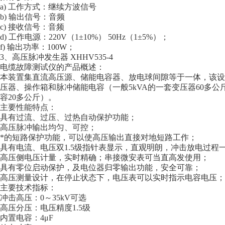
a) 工作方式：继续方波信号
b) 输出信号：音频
c) 接收信号：音频
d) 工作电源：220V（1±10%） 50Hz（1±5%）；
f) 输出功率：100W；
3、高压脉冲发生器 XHHV535-4
电缆故障测试仪的产品概述：
本装置集直流高压源、储能电容器、放电球间隙等于一体，该设
压器、操作箱和脉冲储能电容（一般5kVA的一套变压器60多公
容20多公斤）。
主要性能特点：
具有过流、过压、过热自动保护功能；
高压脉冲输出均匀、可控；
*的短路保护功能，可以使高压输出直接对地短路工作；
具有电流、电压双1.5级指针表显示，直观明朗，冲击放电过程
高压侧电压计量，实时精确；串接微安表可当直高发使用；
具有零位启动保护，及电位器归零输出功能，安全可靠；
高压测量设计，在停止状态下，电压表可以实时指示电容电压；
主要技术指标：
冲击高压：0～35kV可选
高压分压：电压精度1.5级
内置电容：4μF