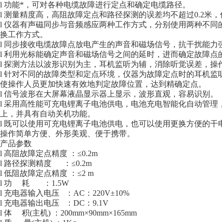
l 功能*，可对各种电缆故障进行定点和确定电缆路径。
l 测量精度高，高阻故障定点和路径探测的误差均不超过0.2米
l 仪器有声磁同步与音频感应两种工作方式，分别使用两种不
换工作方式。
l 同步接收电缆故障点放电产生的声音和磁场信号，抗干扰能力
l 利用光标能确定声音和磁场信号之间的延时，进而确定故障点
l 探测方法以波形识别为主，耳机监听为辅，消除听觉误差，操
l 针对不同的故障类型和定点环境，仪器为故障定点时的耳机
使操作人员更加快速有效地判定故障位置，达到精确定点。
l 信号波形在大屏幕液晶显示器上显示，波形直观，容易识别。
l 采用高性能可充电锂离子电池供电，电池充电智能化自动管
上，并具有自动关机功能。
l 既可以使用可充电锂离子电池供电，也可以使用更换方便的干
操作简单方便、外形美观、便于携带。
产品参数
l 高阻故障定点精度 ：≤0.2m
l 路径探测精度 ：≤0.2m
l 低阻故障定点精度 ：≤2 m
l 功 耗 ：1.5W
l 充电器输入电压 ：AC：220V±10%
l 充电器输出电压 ：DC：9.1V
l 体 积(主机) ：200mm×90mm×165mm