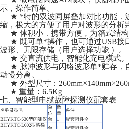
示，操作简单。
★ *特的双波同屏叠加对比功能，
缩，极大的方便了用户对波形的分析
★ 体积小，携带方便，为箱式结构
★ 既可单*操作，也可通过USB接
波形、无限存储（用户选择功能 ）。
★ 交直流供电，智能化充电模式。
★ 脉冲波形与闪络波形单*贮存，
动慢分离。
★ 外型尺寸：260mm×140mm×260
★ 重量：6.5Kg
七、智能型电缆故障探测仪配套表
单
数
名称及型号
备注
位
量
BHYKTC-S30型闪测仪
台
1
配套附件全
BHYKTC-L002型路径
台
1
配套附件全