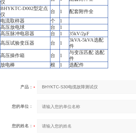
仪
BHYKTC-D002型定点
台
1
配套附件全
仪
电流取样器
个
1
高压放电球
台
1
高压脉冲电容器
台
1
35kV/2μF
3kVA-5kVA选配
高压试验变压器
台
1
件
与变压匹配 选配
高压操作箱
台
1
件
放电棒
根
1
选配件
产品：
您的单位：
您的姓名：