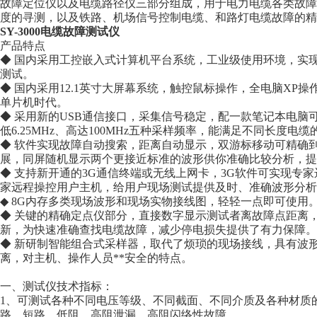
故障定位仪以及电缆路径仪三部分组成，用于电力电缆各类故障
度的寻测，以及铁路、机场信号控制电缆、和路灯电缆故障的精
SY-3000电缆故障测试仪
产品特点
◆ 国内采用工控嵌入式计算机平台系统，工业级使用环境，实
测试。
◆ 国内采用12.1英寸大屏幕系统，触控鼠标操作，全电脑XP
单片机时代。
◆ 采用新的USB通信接口，采集信号稳定，配一款笔记本电脑
低6.25MHz、高达100MHz五种采样频率，能满足不同长度
◆ 软件实现故障自动搜索，距离自动显示，双游标移动可精确到0
展，同屏随机显示两个更接近标准的波形供你准确比较分析，提
◆ 支持新开通的3G通信终端或无线上网卡，3G软件可实现专
家远程操控用户主机，给用户现场测试提供及时、准确波形分析
◆ 8G内存多类现场波形和现场实物接线图，轻轻一点即可使用
◆ 关键的精确定点仪部分，直接数字显示测试者离故障点距离
新，为快速准确查找电缆故障，减少停电损失提供了有力保障。
◆ 新研制智能组合式采样器，取代了烦琐的现场接线，具有波
离，对主机、操作人员**安全的特点。
一、测试仪技术指标：
1、可测试各种不同电压等级、不同截面、不同介质及各种材质
路、短路、低阻、高阻泄漏、高阻闪络性故障。