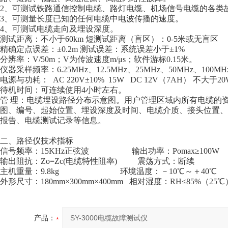
2、可测试铁路通信控制电缆、路灯电缆、机场信号电缆的各类
3、可测量长度已知的任何电缆中电波传播的速度。
4、可测试电缆走向及埋设深度。
测试距离：不小于60km 短测试距离（盲区）：0-5米或无盲区
精确定点误差：±0.2m 测试误差：系统误差小于±1%
分辨率：V/50m；V为传波速度m/μs；软件游标0.15米。
仪器采样频率：6.25MHz、12.5MHz、25MHz、50MHz、10
电源与功耗： AC 220V±10% 15W DC 12V（7AH） 不大于20
待机时间：可连续使用4小时左右。
管 理：电缆埋设路径分布示意图。用户管理区域内所有电缆的
图、编号、起始位置、埋设深度及时间、电缆介质、接头位置、
报告、电缆测试记录等信息。
二、路径仪技术指标
信号频率：15KHz正弦波 输出功率：Pomax≥100W
输出阻抗：Zo=Zc(电缆特性阻率) 震荡方式：断续
主机重量：9.8kg 环境温度：－10℃～＋40℃
外形尺寸：180mm×300mm×400mm 相对湿度：RH≤85%（25℃
产品：