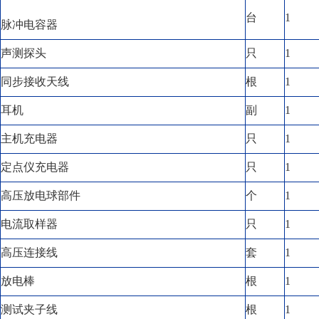
台
1
脉冲电容器
声测探头
只
1
同步接收天线
根
1
耳机
副
1
主机充电器
只
1
定点仪充电器
只
1
高压放电球部件
个
1
电流取样器
只
1
高压连接线
套
1
放电棒
根
1
测试夹子线
根
1