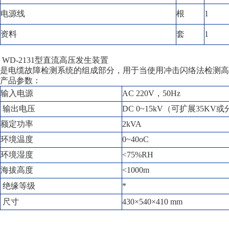
电源线
根
1
资料
套
1
WD-2131型直流高压发生装置
是电缆故障检测系统的组成部分，用于当使用冲击闪络法检测高
产品参数：
输入电源
AC 220V，50Hz
输出电压
DC 0~15kV（可扩展35KV
额定功率
2kVA
环境温度
0~40oC
环境湿度
<75%RH
海拔高度
<1000m
绝缘等级
*
尺寸
430×540×410 mm