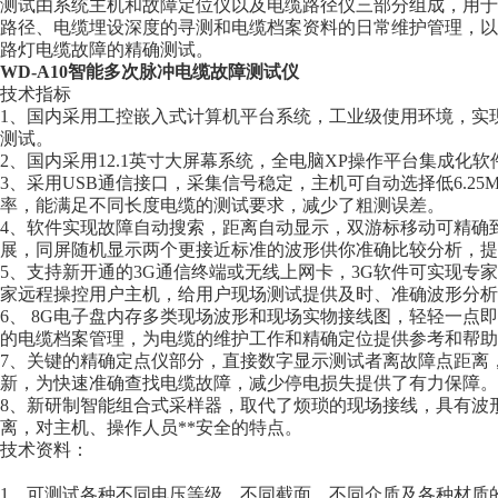
测试由系统主机和故障定位仪以及电缆路径仪三部分组成，用于
路径、电缆埋设深度的寻测和电缆档案资料的日常维护管理，以
路灯电缆故障的精确测试。
WD-A10智能多次脉冲电缆故障测试仪
技术指标
1、国内采用工控嵌入式计算机平台系统，工业级使用环境，实
测试。
2、国内采用12.1英寸大屏幕系统，全电脑XP操作平台集成化
3、采用USB通信接口，采集信号稳定，主机可自动选择低6.25M
率，能满足不同长度电缆的测试要求，减少了粗测误差。
4、软件实现故障自动搜索，距离自动显示，双游标移动可精确到
展，同屏随机显示两个更接近标准的波形供你准确比较分析，提
5、支持新开通的3G通信终端或无线上网卡，3G软件可实现专
家远程操控用户主机，给用户现场测试提供及时、准确波形分析
6、 8G电子盘内存多类现场波形和现场实物接线图，轻轻一点
的电缆档案管理，为电缆的维护工作和精确定位提供参考和帮助
7、关键的精确定点仪部分，直接数字显示测试者离故障点距离
新，为快速准确查找电缆故障，减少停电损失提供了有力保障。
8、新研制智能组合式采样器，取代了烦琐的现场接线，具有波
离，对主机、操作人员**安全的特点。
技术资料：
1、可测试各种不同电压等级、不同截面、不同介质及各种材质