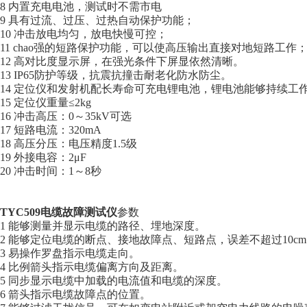
8 内置充电电池，测试时不需市电
9 具有过流、过压、过热自动保护功能；
10 冲击放电均匀，放电快慢可控；
11 chao强的短路保护功能，可以使高压输出直接对地短路工作
12 高对比度显示屏，在强光条件下屏显依然清晰。
13 IP65防护等级，抗震抗撞击耐老化防水防尘。
14 定位仪和发射机配长寿命可充电锂电池，锂电池能够持续工作
15 定位仪重量≤2kg
16 冲击高压：0～35kV可选
17 短路电流：320mA
18 高压分压：电压精度1.5级
19 外接电容：2μF
20 冲击时间：1～8秒
TYC509电缆故障测试仪
参数
1 能够测量并显示电缆的路径、埋地深度。
2 能够定位电缆的断点、接地故障点、短路点，误差不超过10c
3 易操作罗盘指示电缆走向。
4 比例箭头指示电缆偏离方向及距离。
5 同步显示电缆中加载的电流值和电缆的深度。
6 箭头指示电缆故障点的位置。