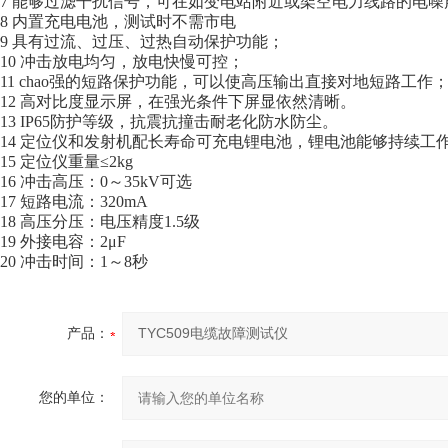
7 能够过滤干扰信号，可在如变电站附近或架空电力线路的电噪
8 内置充电电池，测试时不需市电
9 具有过流、过压、过热自动保护功能；
10 冲击放电均匀，放电快慢可控；
11 chao强的短路保护功能，可以使高压输出直接对地短路工作
12 高对比度显示屏，在强光条件下屏显依然清晰。
13 IP65防护等级，抗震抗撞击耐老化防水防尘。
14 定位仪和发射机配长寿命可充电锂电池，锂电池能够持续工作
15 定位仪重量≤2kg
16 冲击高压：0～35kV可选
17 短路电流：320mA
18 高压分压：电压精度1.5级
19 外接电容：2μF
20 冲击时间：1～8秒
产品：
您的单位：