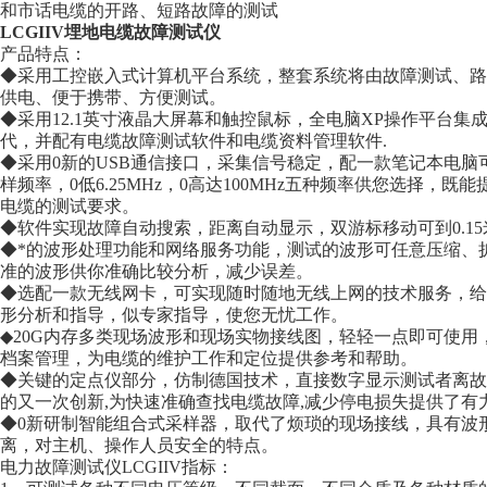
和市话电缆的开路、短路故障的测试
LCGIIV埋地电缆故障测试仪
产品特点：
◆采用工控嵌入式计算机平台系统，整套系统将由故障测试、路
供电、便于携带、方便测试。
◆采用12.1英寸液晶大屏幕和触控鼠标，全电脑XP操作平台集
代，并配有电缆故障测试软件和电缆资料管理软件.
◆采用0新的USB通信接口，采集信号稳定，配一款笔记本电
样频率，0低6.25MHz，0高达100MHz五种频率供您选择，
电缆的测试要求。
◆软件实现故障自动搜索，距离自动显示，双游标移动可到0.1
◆*的波形处理功能和网络服务功能，测试的波形可任意压缩、
准的波形供你准确比较分析，减少误差。
◆选配一款无线网卡，可实现随时随地无线上网的技术服务，给
形分析和指导，似专家指导，使您无忧工作。
◆20G内存多类现场波形和现场实物接线图，轻轻一点即可使用
档案管理，为电缆的维护工作和定位提供参考和帮助。
◆关键的定点仪部分，仿制德国技术，直接数字显示测试者离故
的又一次创新,为快速准确查找电缆故障,减少停电损失提供了有
◆0新研制智能组合式采样器，取代了烦琐的现场接线，具有波
离，对主机、操作人员安全的特点。
电力故障测试仪LCGIIV指标：