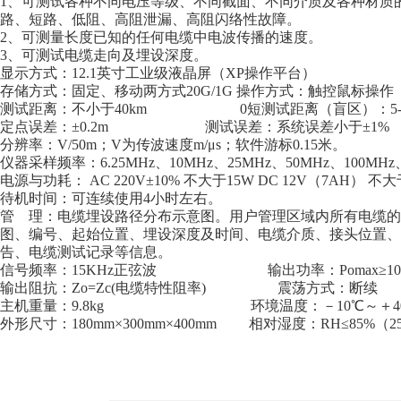
1、可测试各种不同电压等级、不同截面、不同介质及各种材质
路、短路、低阻、高阻泄漏、高阻闪络性故障。
2、可测量长度已知的任何电缆中电波传播的速度。
3、可测试电缆走向及埋设深度。
显示方式：12.1英寸工业级液晶屏（XP操作平台）
存储方式：固定、移动两方式20G/1G 操作方式：触控鼠标操作
测试距离：不小于40km 0短测试距离（盲区）：5-1
定点误差：±0.2m 测试误差：系统误差小于±1%
分辨率：V/50m；V为传波速度m/μs；软件游标0.15米。
仪器采样频率：6.25MHz、10MHz、25MHz、50MHz、100M
电源与功耗： AC 220V±10% 不大于15W DC 12V（7AH） 不大
待机时间：可连续使用4小时左右。
管 理：电缆埋设路径分布示意图。用户管理区域内所有电缆的
图、编号、起始位置、埋设深度及时间、电缆介质、接头位置、
告、电缆测试记录等信息。
信号频率：15KHz正弦波 输出功率：Pomax≥10
输出阻抗：Zo=Zc(电缆特性阻率) 震荡方式：断续
主机重量：9.8kg 环境温度：－10℃～＋4
外形尺寸：180mm×300mm×400mm 相对湿度：RH≤85%（2