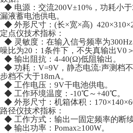
◆ 电源：交流200V±10%，功耗小于2
漏液蓄电池供电。
◆ 外形尺寸：(长×宽×高) 420×310×
定点仪技术指标：
◆ 灵敏度：在输入信号频率为300Hz
噪比为20：1条件下，不失真输出V0＞2
◆ 输出阻抗：4-40(Ω)低阻输出。
◆ 功耗：V=9V，静态电流:声测档不
步档不大于18mA。
◆ 工作电压：9V干电池供电。
◆ 工作环境温度：-10℃～+40℃。
◆ 外形尺寸：机箱体积：170×140×6
路径仪技术指标：
◆ 工作方式：输出一固定频率的断
◆ 输出功率：Pomax≥100W。