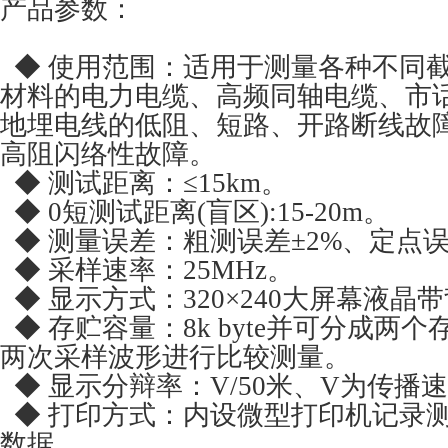
产品参数：
◆ 使用范围：适用于测量各种不同截
材料的电力电缆、高频同轴电缆、市
地埋电线的低阻、短路、开路断线故障
高阻闪络性故障。
◆ 测试距离：≤15km。
◆ 0短测试距离(盲区):15-20m。
◆ 测量误差：粗测误差±2%、定点误差
◆ 采样速率：25MHz。
◆ 显示方式：320×240大屏幕液晶
◆ 存贮容量：8k byte并可分成两
两次采样波形进行比较测量。
◆ 显示分辩率：V/50米、V为传播速度
◆ 打印方式：内设微型打印机记录
数据。