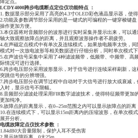
障定点。
LCDY4000跨步电缆断点定位仪
功能特点 ：
1. 数据显示部分采用了高亮的4.3寸OLED彩色液晶显示器，
2.功能及参数调节部分采用的是一键式的可编程的一键穿梭键
操作更加方便。
3.本仪器将对音频部分的波形进行实时采集并显示出来，可以
轴大致观察故障点的距离，并且观察波形操作者不易疲劳。
4.在声磁定点模式中有单次及连续模式，如果放电频率太快，
模式对一次放电波形等相关数据进行仔细分析，同时单次模式下
5.在声波信号采集中采用了4种滤波频带，低频带、中频带、高
际情况可进行选择。
6.跨步电压部分采用波形显示，对于信号进行连续采样刷新，
突跳信号的分辨增强。
7.跨步电压部分在调节过程中自动对于大信号进行放大或衰减，
入时，显示信号不限幅。
8.音频部分滤波处理采用FIR数字滤波技术，使得特征频带更
更加纯净。
9.故障点的距离显示，在0--25m范围之内可以显示故障点的距离
10.在连续模式下，可以显示15m距离内的压缩波形，在单次模
展开分析。
电缆故障定点仪技术参数 ：
1.84dB0大音量限制，保护人耳不受伤害
2.显示故障距离，0大25m