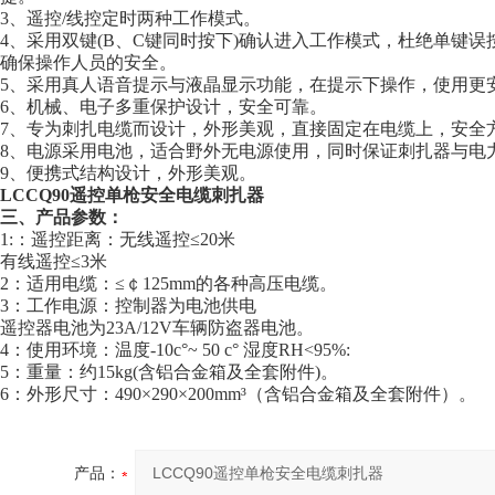
3、遥控/线控定时两种工作模式。
4、采用双键(B、C键同时按下)确认进入工作模式，杜绝单键
确保操作人员的安全。
5、采用真人语音提示与液晶显示功能，在提示下操作，使用更
6、机械、电子多重保护设计，安全可靠。
7、专为刺扎电缆而设计，外形美观，直接固定在电缆上，安全
8、电源采用电池，适合野外无电源使用，同时保证刺扎器与电
9、便携式结构设计，外形美观。
LCCQ90遥控单枪安全电缆刺扎器
三、产品参数：
1:：遥控距离：无线遥控≤20米
有线遥控≤3米
2：适用电缆：≤￠125mm的各种高压电缆。
3：工作电源：控制器为电池供电
遥控器电池为23A/12V车辆防盗器电池。
4：使用环境：温度-10c°~ 50 c° 湿度RH<95%:
5：重量：约15kg(含铝合金箱及全套附件)。
6：外形尺寸：490×290×200mm³（含铝合金箱及全套附件）。
产品：