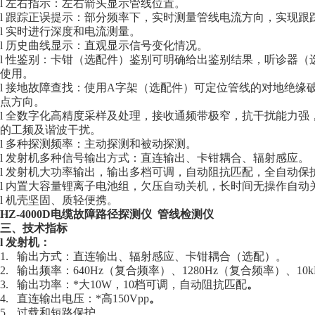
l 左右指示：左右箭头显示管线位置。
l 跟踪正误提示：部分频率下，实时测量管线电流方向，实现跟
l 实时进行深度和电流测量。
l 历史曲线显示：直观显示信号变化情况。
l 性鉴别：卡钳（选配件）鉴别可明确给出鉴别结果，听诊器
使用。
l 接地故障查找：使用A字架（选配件）可定位管线的对地绝缘
点方向。
l 全数字化高精度采样及处理，接收通频带极窄，抗干扰能力
的工频及谐波干扰。
l 多种探测频率：主动探测和被动探测。
l 发射机多种信号输出方式：直连输出、卡钳耦合、辐射感应。
l 发射机大功率输出，输出多档可调，自动阻抗匹配，全自动保
l 内置大容量锂离子电池组，欠压自动关机，长时间无操作自动
l 机壳坚固、质轻便携。
HZ-4000D电缆故障路径探测仪 管线检测仪
三、技术指标
l 发射机：
1. 输出方式：直连输出、辐射感应、卡钳耦合（选配）。
2. 输出频率：640Hz（复合频率）、1280Hz（复合频率）、10kHz
3. 输出功率：*大10W，10档可调，自动阻抗匹配
。
4. 直连输出电压：*高150Vpp
。
5. 过载和短路保护。