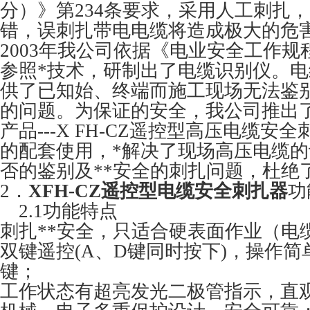
分）》第234条要求，采用人工刺扎
错，误刺扎带电电缆将造成极大的危
2003年我公司依据《电业安全工作
参照*技术，研制出了电缆识别仪。
供了已知始、终端而施工现场无法鉴
的问题。为保证的安全，我公司推出
产品---X FH-CZ遥控型高压电缆
的配套使用，*解决了现场高压电缆
否的鉴别及**安全的刺扎问题，杜绝
2．
XFH-CZ遥控型电缆安全刺扎器
功
2.1功能特点
刺扎**安全，只适合硬表面作业（电
双键遥控(A、D键同时按下)，操作
键；
工作状态有超亮发光二极管指示，直