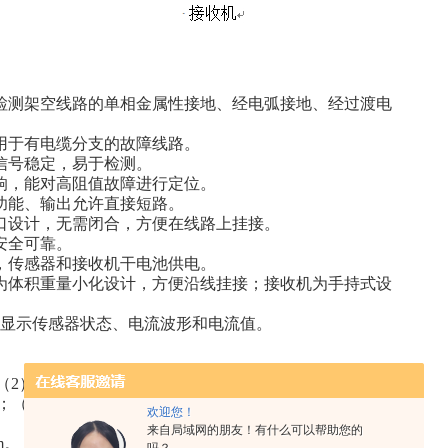
检测架空线路的单相金属性接地、经电弧接地、经过渡电
用于有电缆分支的故障线路。
信号稳定，易于检测。
响，能对高阻值故障进行定位。
功能、输出允许直接短路。
口设计，无需闭合，方便在线路上挂接。
安全可靠。
，传感器和接收机干电池供电。
为体积重量小化设计，方便沿线挂接；接收机为手持式设
显示传感器状态、电流波形和电流值。
（2）开路电压：基波有效值0~2800V，（脉动直流，峰值
）；（3）短路电流：基波有效值0~35mA（脉动直流，峰值
欢迎您！
来自局域网的朋友！有什么可以帮助您的
m。